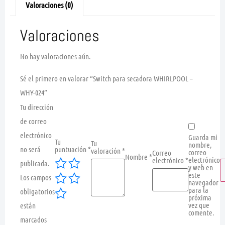
Valoraciones (0)
Valoraciones
No hay valoraciones aún.
Sé el primero en valorar “Switch para secadora WHIRLPOOL –
WHY-024”
Tu dirección
de correo
electrónico
Guarda mi
Tu
Tu
nombre,
no será
puntuación
*
valoración
*
correo
Correo
Nombre
*
electrónico
electrónico
*
publicada.
y web en
este
Los campos
navegador
para la
obligatorios
próxima
vez que
están
comente.
marcados