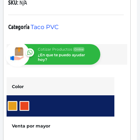
SKU:
N/A
Categoría
Taco PVC
Cotizar Productos
Online
¿En que te puedo ayudar
hoy?
Color
Venta por mayor