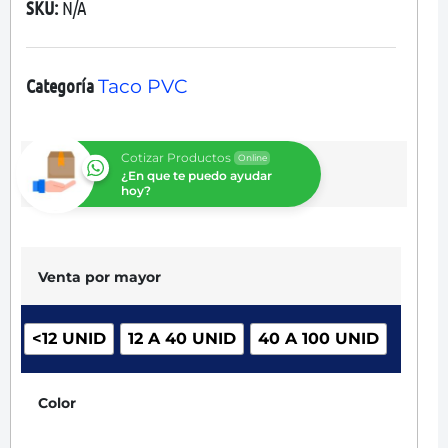
SKU:
N/A
Categoría
Taco PVC
Cotizar Productos
Online
¿En que te puedo ayudar
hoy?
Venta por mayor
<12 UNID
12 A 40 UNID
40 A 100 UNID
Color