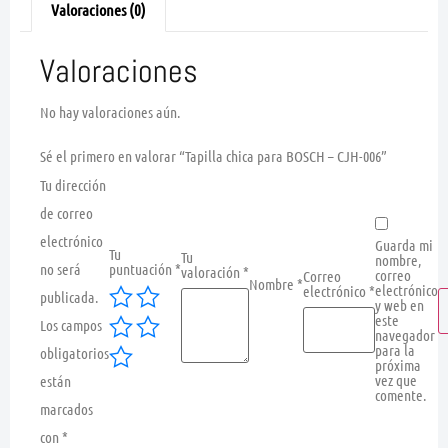
Valoraciones (0)
Valoraciones
No hay valoraciones aún.
Sé el primero en valorar “Tapilla chica para BOSCH – CJH-006”
Tu dirección
de correo
electrónico
Guarda mi
Tu
Tu
nombre,
no será
puntuación
*
valoración
*
correo
Correo
Nombre
*
electrónico
electrónico
*
publicada.
y web en
este
Los campos
navegador
para la
obligatorios
próxima
vez que
están
comente.
marcados
con
*