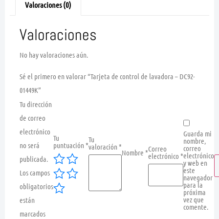
Valoraciones (0)
Valoraciones
No hay valoraciones aún.
Sé el primero en valorar “Tarjeta de control de lavadora – DC92-
01449K”
Tu dirección
de correo
electrónico
Guarda mi
Tu
Tu
nombre,
no será
puntuación
*
valoración
*
correo
Correo
Nombre
*
electrónico
electrónico
*
publicada.
y web en
este
Los campos
navegador
para la
obligatorios
próxima
vez que
están
comente.
marcados