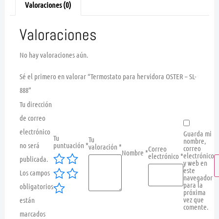
Valoraciones (0)
Valoraciones
No hay valoraciones aún.
Sé el primero en valorar “Termostato para hervidora OSTER – SL-
888”
Tu dirección
de correo
electrónico
Guarda mi
Tu
Tu
nombre,
no será
puntuación
*
valoración
*
correo
Correo
Nombre
*
electrónico
electrónico
*
publicada.
y web en
este
Los campos
navegador
para la
obligatorios
próxima
vez que
están
comente.
marcados