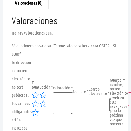
Valoraciones (0)
Valoraciones
No hay valoraciones aún.
Sé el primero en valorar “Termostato para hervidora OSTER – SL-
888B”
Tu dirección
de correo
electrónico
Guarda mi
Tu
Tu
nombre,
no será
puntuación
*
valoración
*
correo
Correo
Nombre
*
electrónico
electrónico
*
publicada.
y web en
este
Los campos
navegador
para la
obligatorios
próxima
vez que
están
comente.
marcados