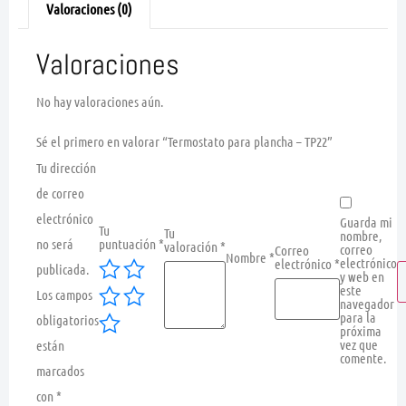
Valoraciones (0)
Valoraciones
No hay valoraciones aún.
Sé el primero en valorar “Termostato para plancha – TP22”
Tu dirección
de correo
electrónico
Guarda mi
Tu
Tu
nombre,
no será
puntuación
*
valoración
*
correo
Correo
Nombre
*
electrónico
electrónico
*
publicada.
y web en
este
Los campos
navegador
para la
obligatorios
próxima
vez que
están
comente.
marcados
con
*