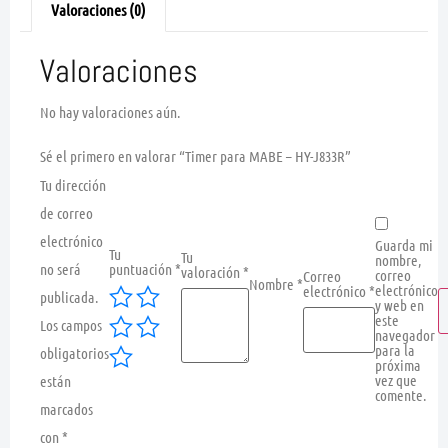
Valoraciones (0)
Valoraciones
No hay valoraciones aún.
Sé el primero en valorar “Timer para MABE – HY-J833R”
Tu dirección
de correo
electrónico
Guarda mi
Tu
Tu
nombre,
no será
puntuación
*
valoración
*
correo
Correo
Nombre
*
electrónico
electrónico
*
publicada.
y web en
este
Los campos
navegador
para la
obligatorios
próxima
vez que
están
comente.
marcados
con
*