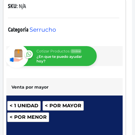
SKU:
N/A
Categoría
Serrucho
Cotizar Productos
Online
¿En que te puedo ayudar
hoy?
Venta por mayor
< 1 UNIDAD
< POR MAYOR
< POR MENOR