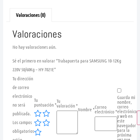
Valoraciones (0)
Valoraciones
No hay valoraciones aún.
Sé el primero en valorar “Trabapuerta para SAMSUNG 10-12Kg
220V 50/60Kg – HY-7021E”
Tu dirección
de correo
electrónico
Guarda mi
Tu
Tu
nombre,
no será
puntuación
*
valoración
*
correo
Correo
Nombre
*
electrónico
electrónico
*
publicada.
y web en
este
Los campos
navegador
para la
obligatorios
próxima
vez que
están