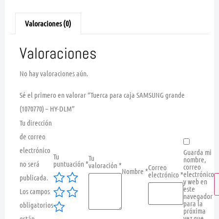
Valoraciones (0)
Valoraciones
No hay valoraciones aún.
Sé el primero en valorar “Tuerca para caja SAMSUNG grande
(1070770) – HY-DLM”
Tu dirección
de correo
electrónico
Guarda mi
Tu
Tu
nombre,
no será
puntuación
*
valoración
*
correo
Correo
Nombre
*
electrónico
electrónico
*
publicada.
y web en
este
Los campos
navegador
para la
obligatorios
próxima
vez que
están