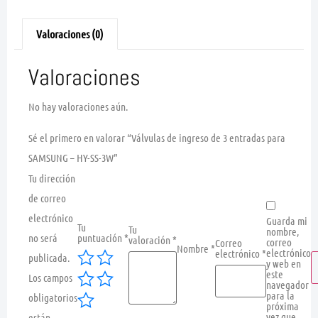
Valoraciones (0)
Valoraciones
No hay valoraciones aún.
Sé el primero en valorar “Válvulas de ingreso de 3 entradas para
SAMSUNG – HY-SS-3W”
Tu dirección
de correo
electrónico
Guarda mi
Tu
Tu
nombre,
no será
puntuación
*
valoración
*
correo
Correo
Nombre
*
electrónico
electrónico
*
publicada.
y web en
este
Los campos
navegador
para la
obligatorios
próxima
vez que
están