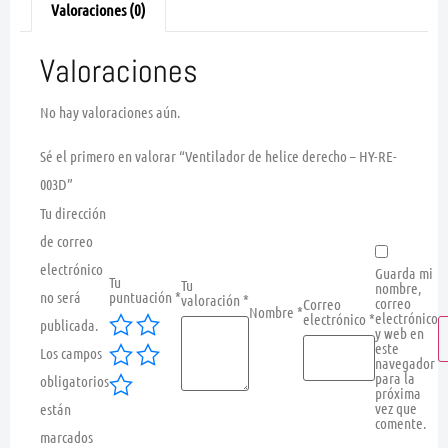
Valoraciones (0)
Valoraciones
No hay valoraciones aún.
Sé el primero en valorar “Ventilador de helice derecho – HY-RE-
003D”
Tu dirección
de correo
electrónico
Guarda mi
Tu
Tu
nombre,
no será
puntuación
*
valoración
*
correo
Correo
Nombre
*
electrónico
electrónico
*
publicada.
y web en
este
Los campos
navegador
para la
obligatorios
próxima
vez que
están
comente.
marcados