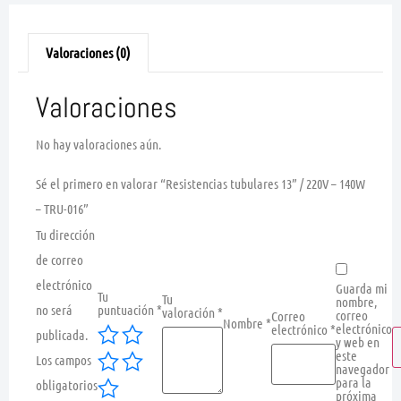
Valoraciones (0)
Valoraciones
No hay valoraciones aún.
Sé el primero en valorar “Resistencias tubulares 13” / 220V – 140W
– TRU-016”
Tu dirección
de correo
electrónico
Guarda mi
Tu
Tu
nombre,
no será
puntuación
*
valoración
*
correo
Correo
Nombre
*
electrónico
electrónico
*
publicada.
y web en
este
Los campos
navegador
para la
obligatorios
próxima