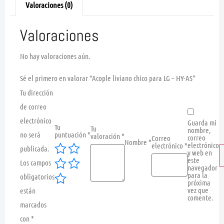
Valoraciones (0)
Valoraciones
No hay valoraciones aún.
Sé el primero en valorar “Acople liviano chico para LG – HY-AS”
Tu dirección
de correo
electrónico
Guarda mi
Tu
Tu
nombre,
no será
puntuación
*
valoración
*
correo
Correo
Nombre
*
electrónico
electrónico
*
publicada.
y web en
este
Los campos
navegador
para la
obligatorios
próxima
vez que
están
comente.
marcados
con
*