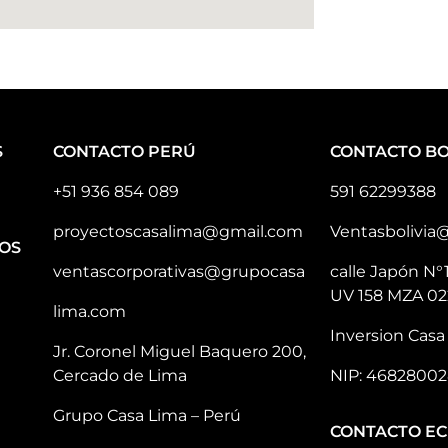
S
CONTACTO PERÚ
CONTACTO BO
+51 936 854 089
591 62299388
proyectoscasalima@gmail.com
Ventasbolivia
OS
ventascorporativas@grupocasa
calle Japón N°
UV 158 MZA 02
lima.com
Inversion Casa 
Jr. Coronel Miguel Baquero 200,
Cercado de Lima
NIP: 46828002
Grupo Casa Lima – Perú
CONTACTO E