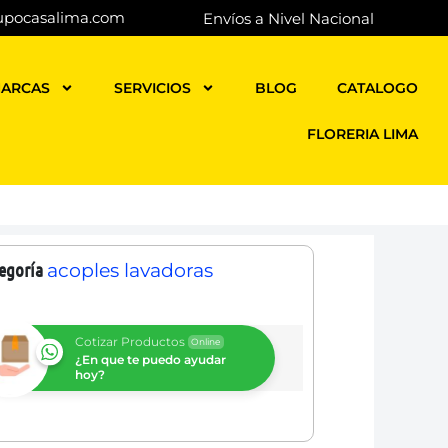
upocasalima.com
Envíos a Nivel Nacional
ARCAS
SERVICIOS
BLOG
CATALOGO
FLORERIA LIMA
egoría
acoples lavadoras
Cotizar Productos
Online
¿En que te puedo ayudar
hoy?