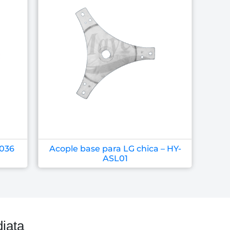
-036
Acople base para LG chica – HY-
ASL01
iata