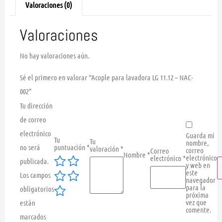
Valoraciones (0)
Valoraciones
No hay valoraciones aún.
Sé el primero en valorar “Acople para lavadora LG 11.12 – NAC-
002”
Tu dirección
de correo
electrónico
Guarda mi
Tu
Tu
nombre,
no será
puntuación
*
valoración
*
correo
Correo
Nombre
*
electrónico
electrónico
*
publicada.
y web en
este
Los campos
navegador
para la
obligatorios
próxima
vez que
están
comente.
marcados