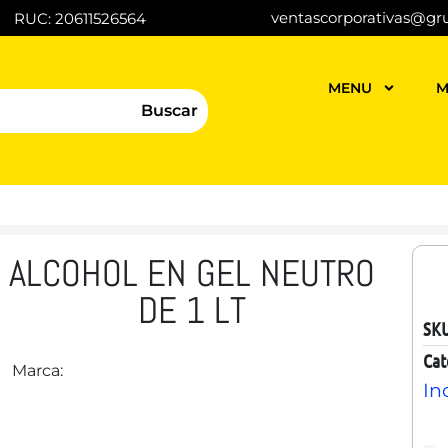
ventascorporativas@gr
RUC: 20611526564
MENU
M
Buscar
ALCOHOL EN GEL NEUTRO
DE 1 LT
SK
Cat
Marca:
In