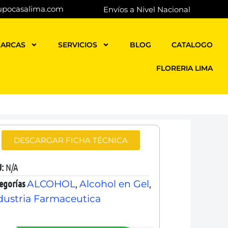
upocasalima.com
Envíos a Nivel Nacional
ARCAS
SERVICIOS
BLOG
CATALOGO
FLORERIA LIMA
DESCARGAR FICHA TÉCNICA
U:
N/A
egorías
,
,
ALCOHOL
Alcohol en Gel
dustria Farmaceutica