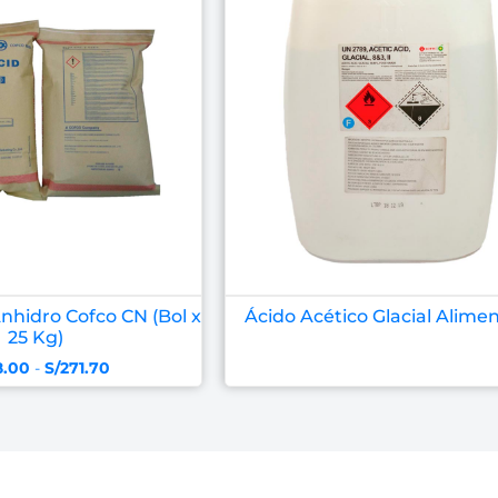
Anhidro Cofco CN (Bol x
Ácido Acético Glacial Alimen
25 Kg)
8.00
-
S/
271.70