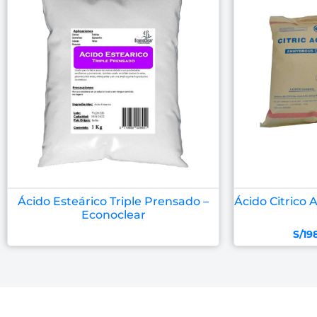
Ácido Esteárico Triple Prensado –
Ácido Citrico 
Econoclear
S/
19