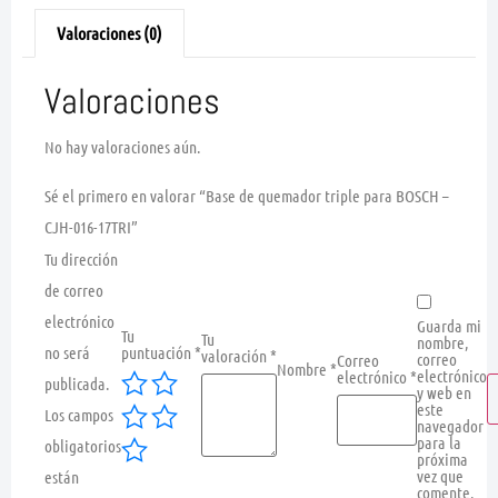
Valoraciones (0)
Valoraciones
No hay valoraciones aún.
Sé el primero en valorar “Base de quemador triple para BOSCH –
CJH-016-17TRI”
Tu dirección
de correo
electrónico
Guarda mi
Tu
Tu
nombre,
no será
puntuación
*
valoración
*
correo
Correo
Nombre
*
electrónico
electrónico
*
publicada.
y web en
este
Los campos
navegador
para la
obligatorios
próxima
vez que
están
comente.