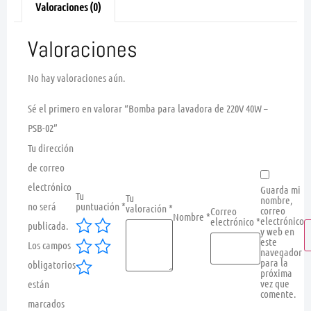
Valoraciones (0)
Valoraciones
No hay valoraciones aún.
Sé el primero en valorar “Bomba para lavadora de 220V 40W –
PSB-02”
Tu dirección
de correo
electrónico
Guarda mi
Tu
Tu
nombre,
no será
puntuación
*
valoración
*
correo
Correo
Nombre
*
electrónico
electrónico
*
publicada.
y web en
este
Los campos
navegador
para la
obligatorios
próxima
vez que
están
comente.
marcados