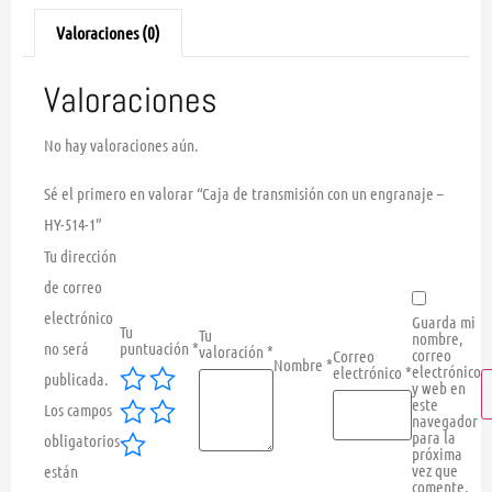
Valoraciones (0)
Valoraciones
No hay valoraciones aún.
Sé el primero en valorar “Caja de transmisión con un engranaje –
HY-514-1”
Tu dirección
de correo
electrónico
Guarda mi
Tu
Tu
nombre,
no será
puntuación
*
valoración
*
correo
Correo
Nombre
*
electrónico
electrónico
*
publicada.
y web en
este
Los campos
navegador
para la
obligatorios
próxima
vez que
están
comente.