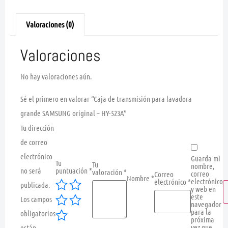
Valoraciones (0)
Valoraciones
No hay valoraciones aún.
Sé el primero en valorar “Caja de transmisión para lavadora
grande SAMSUNG original – HY-523A”
Tu dirección
de correo
electrónico
Guarda mi
Tu
Tu
nombre,
no será
puntuación
*
valoración
*
correo
Correo
Nombre
*
electrónico
electrónico
*
publicada.
y web en
este
Los campos
navegador
para la
obligatorios
próxima
vez que
están