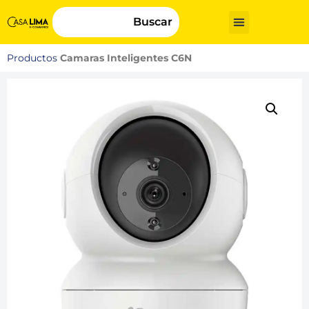
Buscar
Productos
Camaras Inteligentes C6N