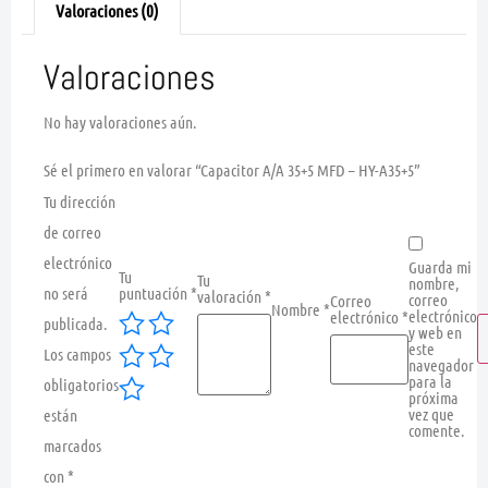
Valoraciones (0)
Valoraciones
No hay valoraciones aún.
Sé el primero en valorar “Capacitor A/A 35+5 MFD – HY-A35+5”
Tu dirección
de correo
electrónico
Guarda mi
Tu
Tu
nombre,
no será
puntuación
*
valoración
*
correo
Correo
Nombre
*
electrónico
electrónico
*
publicada.
y web en
este
Los campos
navegador
para la
obligatorios
próxima
vez que
están
comente.
marcados
con
*