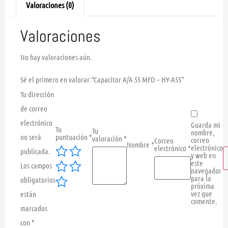
Valoraciones (0)
Valoraciones
No hay valoraciones aún.
Sé el primero en valorar “Capacitor A/A 55 MFD – HY-A55”
Tu dirección
de correo
electrónico
Guarda mi
Tu
Tu
nombre,
no será
puntuación
*
valoración
*
correo
Correo
Nombre
*
electrónico
electrónico
*
publicada.
y web en
este
Los campos
navegador
para la
obligatorios
próxima
vez que
están
comente.
marcados
con
*