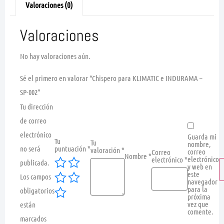
Valoraciones (0)
Valoraciones
No hay valoraciones aún.
Sé el primero en valorar “Chispero para KLIMATIC e INDURAMA –
SP-002”
Tu dirección
de correo
electrónico
Guarda mi
Tu
Tu
nombre,
no será
puntuación
*
valoración
*
correo
Correo
Nombre
*
electrónico
electrónico
*
publicada.
y web en
este
Los campos
navegador
para la
obligatorios
próxima
vez que
están
comente.
marcados