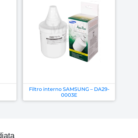
M
Filtro interno SAMSUNG – DA29-
0003E
iata