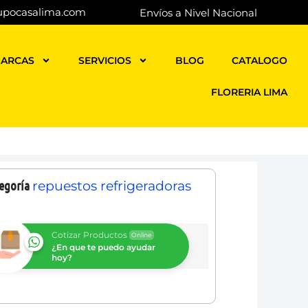
upocasalima.com
Envíos a Nivel Nacional
ARCAS
SERVICIOS
BLOG
CATALOGO
FLORERIA LIMA
egoría
repuestos refrigeradoras
Cotizar Productos
Online
¿En que te puedo ayudar
hoy?