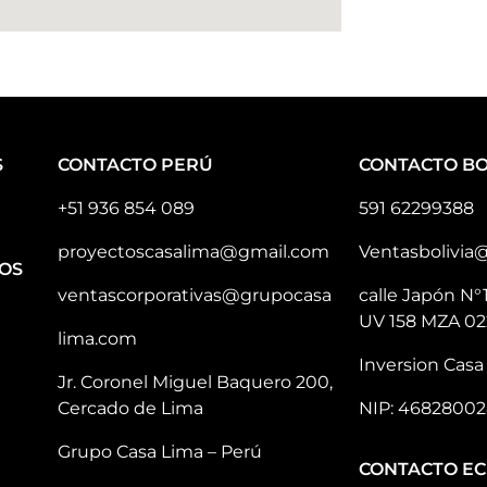
S
CONTACTO PERÚ
CONTACTO BO
+51 936 854 089
591 62299388
proyectoscasalima@gmail.com
Ventasbolivia
OS
ventascorporativas@grupocasa
calle Japón N°
UV 158 MZA 02
lima.com
Inversion Casa 
Jr. Coronel Miguel Baquero 200,
Cercado de Lima
NIP: 46828002
Grupo Casa Lima – Perú
CONTACTO E