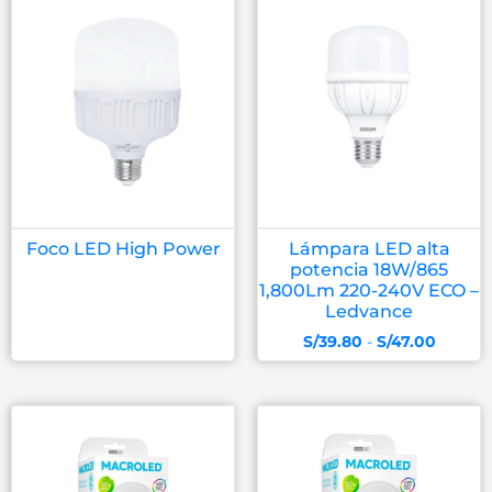
Foco LED High Power
Lámpara LED alta
potencia 18W/865
1,800Lm 220-240V ECO –
Ledvance
S/
39.80
-
S/
47.00