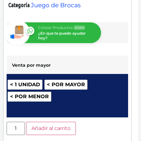
Categoría
Juego de Brocas
Cotizar Productos
Online
¿En que te puedo ayudar
hoy?
Venta por mayor
< 1 UNIDAD
< POR MAYOR
< POR MENOR
Añadir al carrito