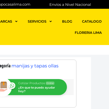
upocasalima.com
Envíos a Nivel Nacional
ARCAS
SERVICIOS
BLOG
CATALOGO
FLORERIA LIMA
egoría
manijas y tapas ollas
Cotizar Productos
Online
¿En que te puedo ayudar
hoy?