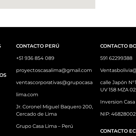
S
CONTACTO PERÚ
CONTACTO BO
+51 936 854 089
591 62299388
proyectoscasalima@gmail.com
Ventasbolivia
OS
ventascorporativas@grupocasa
calle Japón N°
UV 158 MZA 02
lima.com
Inversion Casa 
Jr. Coronel Miguel Baquero 200,
Cercado de Lima
NIP: 46828002
Grupo Casa Lima – Perú
CONTACTO E