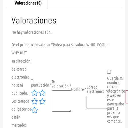
Valoraciones (0)
Valoraciones
No hay valoraciones aún.
Sé el primero en valorar “Polea para secadora WHIRLPOOL –
WHY-018”
Tu dirección
de correo
electrónico
Guarda mi
Tu
Tu
nombre,
no será
puntuación
*
valoración
*
correo
Correo
Nombre
*
electrónico
electrónico
*
publicada.
y web en
este
Los campos
navegador
para la
obligatorios
próxima
vez que
están
comente.
marcados