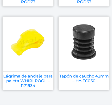
ROD73
ROD63
Lágrima de anclaje para
Tapón de caucho 42mm
paleta WHIRLPOOL –
– HY-FC050
1171934