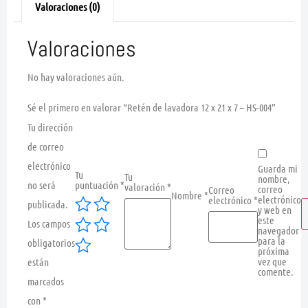
Valoraciones (0)
Valoraciones
No hay valoraciones aún.
Sé el primero en valorar “Retén de lavadora 12 x 21 x 7 – HS-004”
Tu dirección
de correo
electrónico
Guarda mi
Tu
Tu
nombre,
no será
puntuación
*
valoración
*
correo
Correo
Nombre
*
electrónico
electrónico
*
publicada.
y web en
este
Los campos
navegador
para la
obligatorios
próxima
vez que
están
comente.
marcados
con
*