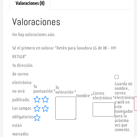
Valoraciones (0)
Valoraciones
No hay valoraciones aún.
Sé el primero en valorar “Retén para lavadora LG de 8K – HY-
RETLG8”
Tu dirección
de correo
electrónico
Guarda mi
Tu
Tu
nombre,
no será
puntuación
*
valoración
*
correo
Correo
Nombre
*
electrónico
electrónico
*
publicada.
y web en
este
Los campos
navegador
para la
obligatorios
próxima
vez que
están
comente.
marcados