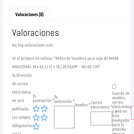
Valoraciones (0)
Valoraciones
No hay valoraciones aún.
Sé el primero en valorar “Retén de lavadora para caja de MABE
AMAZONAS 30 x 63.3 / 57 x 18 / 28 DG69Y – WL-RE-234”
Tu dirección
de correo
electrónico
Guarda mi
Tu
Tu
nombre,
no será
puntuación
*
valoración
*
correo
Correo
Nombre
*
electrónico
electrónico
*
publicada.
y web en
este
Los campos
navegador
para la
obligatorios
próxima
vez que
están