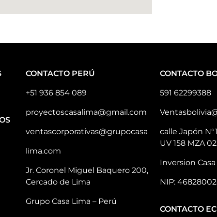
S
CONTACTO PERÚ
CONTACTO BO
+51 936 854 089
591 62299388
proyectoscasalima@gmail.com
Ventasbolivia
OS
ventascorporativas@grupocasa
calle Japón N°
UV 158 MZA 02
lima.com
Inversion Casa 
Jr. Coronel Miguel Baquero 200,
Cercado de Lima
NIP: 46828002
Grupo Casa Lima – Perú
CONTACTO E