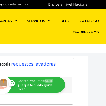
upocasalima.com
Envíos a Nivel Nacional
ARCAS
SERVICIOS
BLOG
CATALOGO
FLORERIA LIMA
egoría
repuestos lavadoras
Cotizar Productos
Online
¿En que te puedo ayudar
hoy?