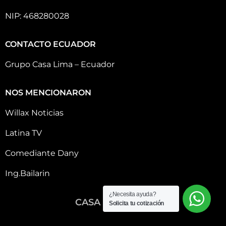
NIP: 468280028
CONTACTO ECUADOR
Grupo Casa Lima – Ecuador
NOS MENCIONARON
Willax Noticias
Latina TV
Comediante Dany
Ing.Bailarin
¿Necesita ayuda?
CASA LIMA 2026
Solicita tu cotización