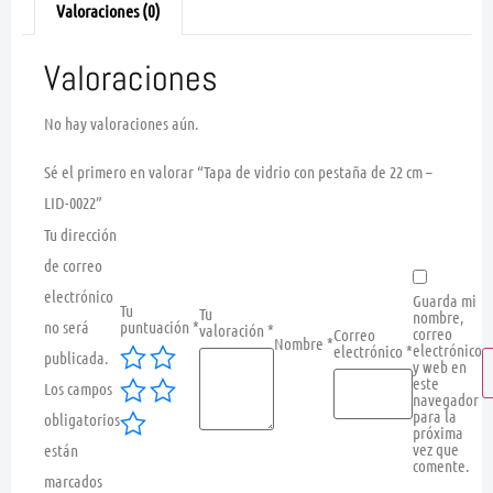
Valoraciones (0)
Valoraciones
No hay valoraciones aún.
Sé el primero en valorar “Tapa de vidrio con pestaña de 22 cm –
LID-0022”
Tu dirección
de correo
electrónico
Guarda mi
Tu
Tu
nombre,
no será
puntuación
*
valoración
*
correo
Correo
Nombre
*
electrónico
electrónico
*
publicada.
y web en
este
Los campos
navegador
para la
obligatorios
próxima
vez que
están
comente.
marcados