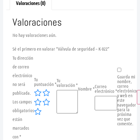
Valoraciones (0)
Valoraciones
No hay valoraciones aún.
Sé el primero en valorar “Válvula de seguridad – K-022”
Tu dirección
de correo
electrónico
Guarda mi
Tu
Tu
nombre,
no será
puntuación
*
valoración
*
correo
Correo
Nombre
*
electrónico
electrónico
*
publicada.
y web en
este
Los campos
navegador
para la
obligatorios
próxima
vez que
están
comente.
marcados
con
*