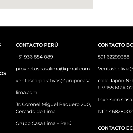
S
CONTACTO PERÚ
CONTACTO BO
+51 936 854 089
591 62299388
proyectoscasalima@gmail.com
Ventasbolivia
OS
ventascorporativas@grupocasa
calle Japón N°
UV 158 MZA 02
lima.com
Inversion Casa 
Jr. Coronel Miguel Baquero 200,
Cercado de Lima
NIP: 46828002
Grupo Casa Lima – Perú
CONTACTO E